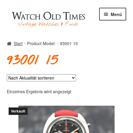
Zur
Zum
Menü
Navigation
Inhalt
springen
springen
Start
Start
Product Model:
93001 15
93001 15
Uhren
Ihre Uhr
Einzelnes Ergebnis wird angezeigt
Verkauft
Archiv