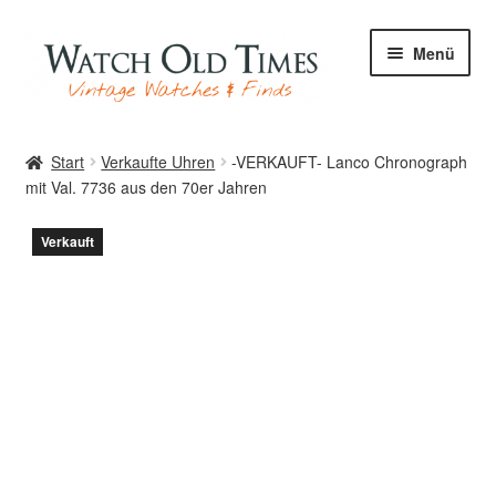
Zur
Zum
Menü
Navigation
Inhalt
springen
springen
Start
Start
Verkaufte Uhren
-VERKAUFT- Lanco Chronograph
mit Val. 7736 aus den 70er Jahren
Uhren
Verkauft
Ihre Uhr
Archiv