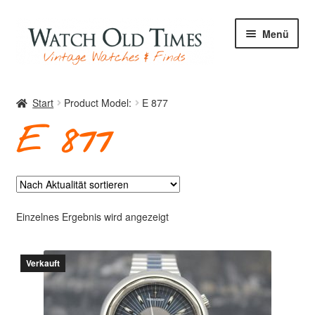
Zur
Zum
Menü
Navigation
Inhalt
springen
springen
Start
Start
Product Model:
E 877
E 877
Uhren
Ihre Uhr
Einzelnes Ergebnis wird angezeigt
Verkauft
Archiv