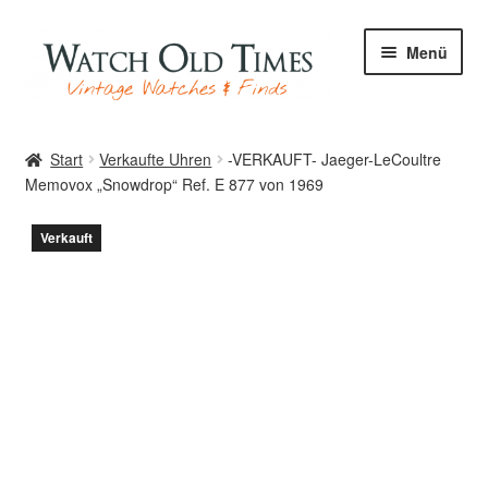
Zur
Zum
Menü
Navigation
Inhalt
springen
springen
Start
Start
Verkaufte Uhren
-VERKAUFT- Jaeger-LeCoultre
Memovox „Snowdrop“ Ref. E 877 von 1969
Uhren
Verkauft
Ihre Uhr
Archiv