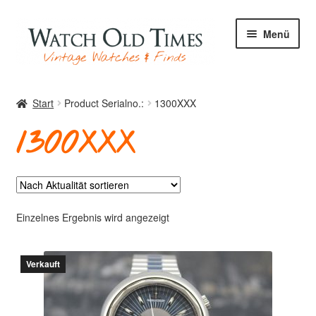
Zur
Zum
Menü
Navigation
Inhalt
springen
springen
Start
Start
Product Serialno.:
1300XXX
1300XXX
Uhren
Ihre Uhr
Einzelnes Ergebnis wird angezeigt
Verkauft
Archiv