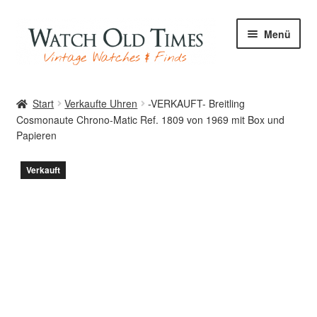
Zur
Zum
Menü
Navigation
Inhalt
springen
springen
Start
Start
Verkaufte Uhren
-VERKAUFT- Breitling
Cosmonaute Chrono-Matic Ref. 1809 von 1969 mit Box und
Papieren
Uhren
Verkauft
Ihre Uhr
Archiv