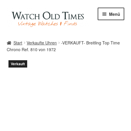
Zur
Zum
Menü
Navigation
Inhalt
springen
springen
Start
Start
Verkaufte Uhren
-VERKAUFT- Breitling Top Time
Chrono Ref. 810 von 1972
Uhren
Verkauft
Ihre Uhr
Archiv