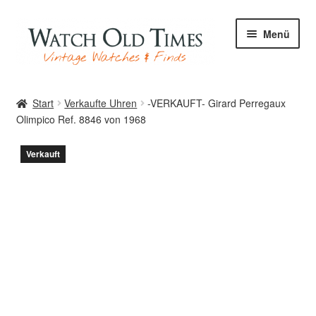
Zur
Zum
Menü
Navigation
Inhalt
springen
springen
Start
Start
Verkaufte Uhren
-VERKAUFT- Girard Perregaux
Olimpico Ref. 8846 von 1968
Uhren
Verkauft
Ihre Uhr
Archiv