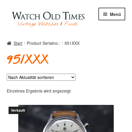
Zur
Zum
Menü
Navigation
Inhalt
springen
springen
Start
Start
Product Serialno.:
951XXX
951XXX
Uhren
Ihre Uhr
Einzelnes Ergebnis wird angezeigt
Verkauft
Archiv