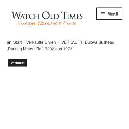
Zur
Zum
Menü
Navigation
Inhalt
springen
springen
Start
Start
Verkaufte Uhren
-VERKAUFT- Bulova Bullhead
„Parking Meter“ Ref. 7392 aus 1973
Uhren
Verkauft
Ihre Uhr
Archiv