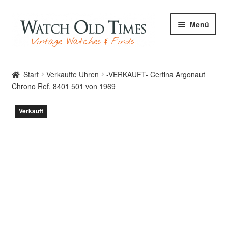
Zur
Zum
Menü
Navigation
Inhalt
springen
springen
Start
Start
Verkaufte Uhren
-VERKAUFT- Certina Argonaut
Chrono Ref. 8401 501 von 1969
Uhren
Verkauft
Ihre Uhr
Archiv