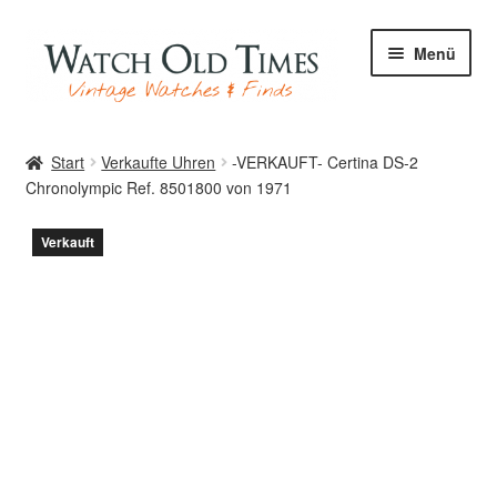
Zur
Zum
Menü
Navigation
Inhalt
springen
springen
Start
Start
Verkaufte Uhren
-VERKAUFT- Certina DS-2
Chronolympic Ref. 8501800 von 1971
Uhren
Verkauft
Ihre Uhr
Archiv