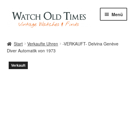
Zur
Zum
Menü
Navigation
Inhalt
springen
springen
Start
Start
Verkaufte Uhren
-VERKAUFT- Delvina Genève
Diver Automatik von 1973
Uhren
Verkauft
Ihre Uhr
Archiv