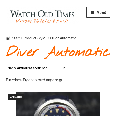
Zur
Zum
Menü
Navigation
Inhalt
springen
springen
Start
Start
Product Style:
Diver Automatic
Diver Automatic
Uhren
Ihre Uhr
Einzelnes Ergebnis wird angezeigt
Verkauft
Archiv