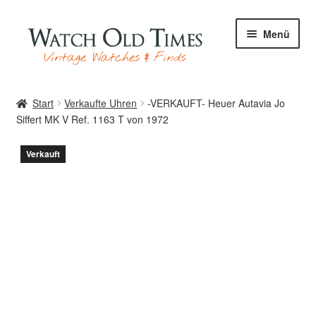
Zur
Zum
Menü
Navigation
Inhalt
springen
springen
Start
Start
Verkaufte Uhren
-VERKAUFT- Heuer Autavia Jo
Siffert MK V Ref. 1163 T von 1972
Uhren
Verkauft
Ihre Uhr
Archiv