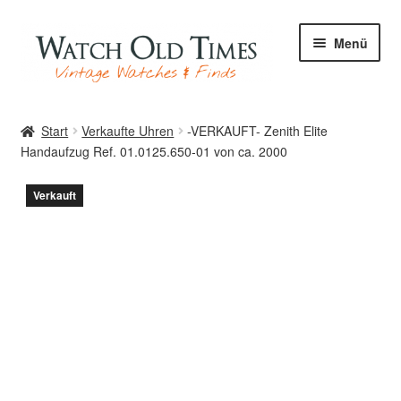
Zur
Zum
Menü
Navigation
Inhalt
springen
springen
Start
Start
Verkaufte Uhren
-VERKAUFT- Zenith Elite
Handaufzug Ref. 01.0125.650-01 von ca. 2000
Uhren
Verkauft
Ihre Uhr
Archiv