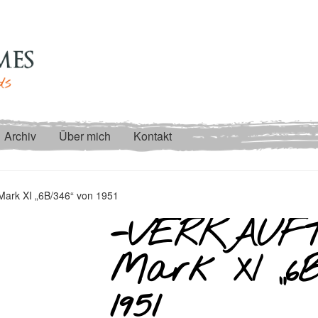
Archiv
Über mich
Kontakt
ark XI „6B/346“ von 1951
-VERKAUFT
Mark XI „6B
1951