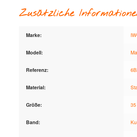
Zusätzliche Informatione
Marke:
IW
Modell:
Ma
Referenz:
6B
Material:
St
Größe:
35
Band:
Ku