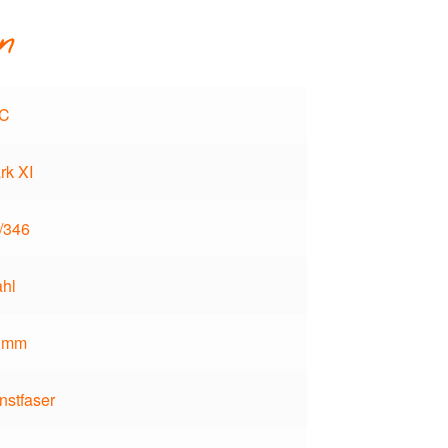
n
C
rk XI
/346
ahl
 mm
nstfaser