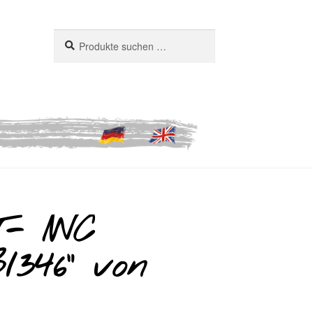
Suchen
Suchen
nach:
- IWC
/346“ von