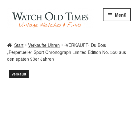
Zur
Zum
Menü
Navigation
Inhalt
springen
springen
Start
Start
Verkaufte Uhren
-VERKAUFT- Du Bois
„Perpetuelle“ Sport Chronograph Limited Edition No. 550 aus
den späten 90er Jahren
Uhren
Verkauft
Ihre Uhr
Archiv