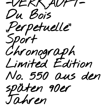
-VERKAUFT-
Du Bois
„Perpetuelle“
Sport
Chronograph
Limited Edition
No. 550 aus den
späten 90er
Jahren