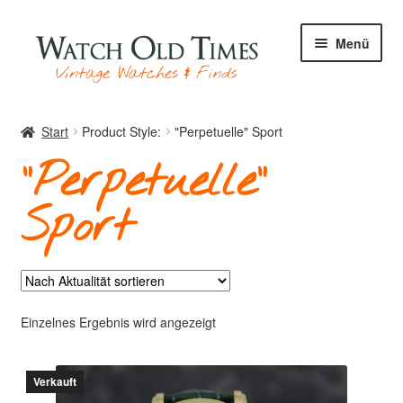
Zur
Zum
Menü
Navigation
Inhalt
springen
springen
Start
Start
Product Style:
"Perpetuelle" Sport
"Perpetuelle"
Uhren
Sport
Ihre Uhr
Einzelnes Ergebnis wird angezeigt
Archiv
Verkauft