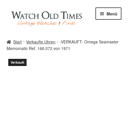
Zur
Zum
Menü
Navigation
Inhalt
springen
springen
Start
Start
Verkaufte Uhren
-VERKAUFT- Omega Seamaster
Memomatic Ref. 166.072 von 1971
Uhren
Verkauft
Ihre Uhr
Archiv