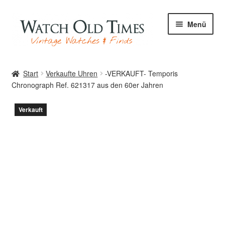
Zur
Zum
Menü
Navigation
Inhalt
springen
springen
Start
Start
Verkaufte Uhren
-VERKAUFT- Temporis
Chronograph Ref. 621317 aus den 60er Jahren
Uhren
Verkauft
Ihre Uhr
Archiv