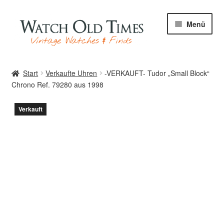
Zur
Zum
Menü
Navigation
Inhalt
springen
springen
Start
Start
Verkaufte Uhren
-VERKAUFT- Tudor „Small Block“
Chrono Ref. 79280 aus 1998
Uhren
Verkauft
Ihre Uhr
Archiv