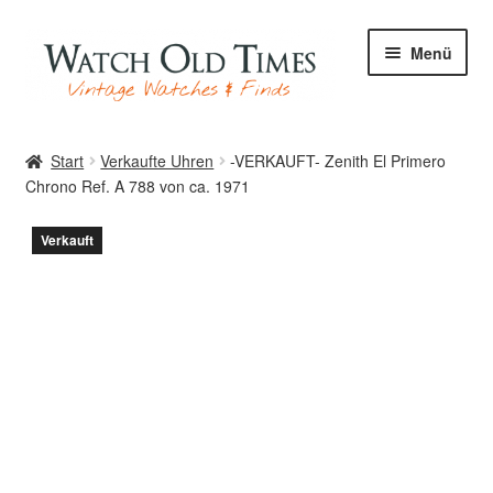
Zur
Zum
Menü
Navigation
Inhalt
springen
springen
Start
Start
Verkaufte Uhren
-VERKAUFT- Zenith El Primero
Chrono Ref. A 788 von ca. 1971
Uhren
Verkauft
Ihre Uhr
Archiv