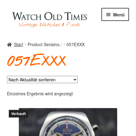
Zur
Zum
Menü
Navigation
Inhalt
springen
springen
Start
Start
Product Serialno.:
057EXXX
057EXXX
Uhren
Ihre Uhr
Einzelnes Ergebnis wird angezeigt
Verkauft
Archiv