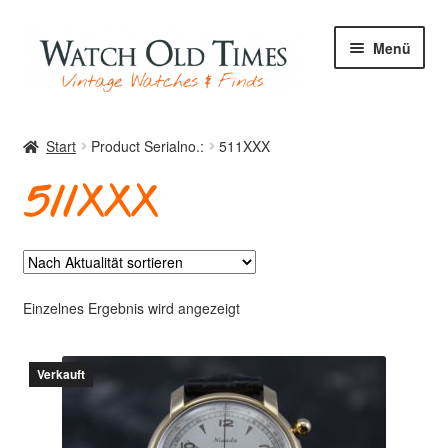
Zur
Zum
Menü
Navigation
Inhalt
springen
springen
Start
Start
Product Serialno.:
511XXX
511XXX
Uhren
Ihre Uhr
Einzelnes Ergebnis wird angezeigt
Verkauft
Archiv