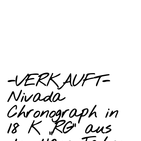
-VERKAUFT-
Nivada
Chronograph in
18 K „RG“ aus