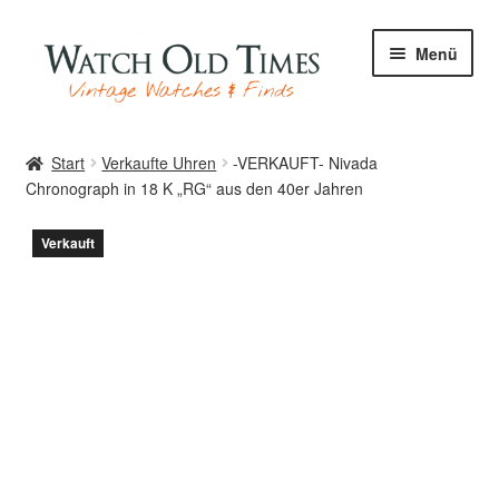
Zur
Zum
Menü
Navigation
Inhalt
springen
springen
Start
Start
Verkaufte Uhren
-VERKAUFT- Nivada
Chronograph in 18 K „RG“ aus den 40er Jahren
Uhren
Verkauft
Ihre Uhr
Archiv