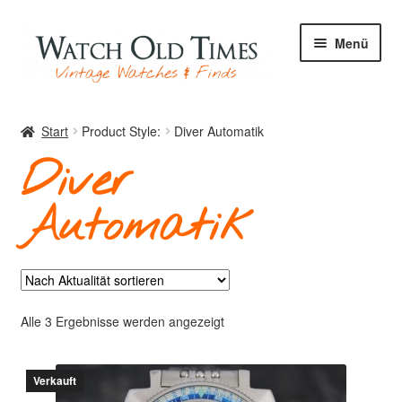
Zur
Zum
Menü
Navigation
Inhalt
springen
springen
Start
Start
Product Style:
Diver Automatik
Diver
Uhren
Automatik
Ihre Uhr
Nach
Alle 3 Ergebnisse werden angezeigt
Aktualität
Archiv
sortiert
Verkauft