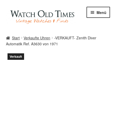
Zur
Zum
Menü
Navigation
Inhalt
springen
springen
Start
Start
Verkaufte Uhren
-VERKAUFT- Zenith Diver
Automatik Ref. A3630 von 1971
Uhren
Verkauft
Ihre Uhr
Archiv