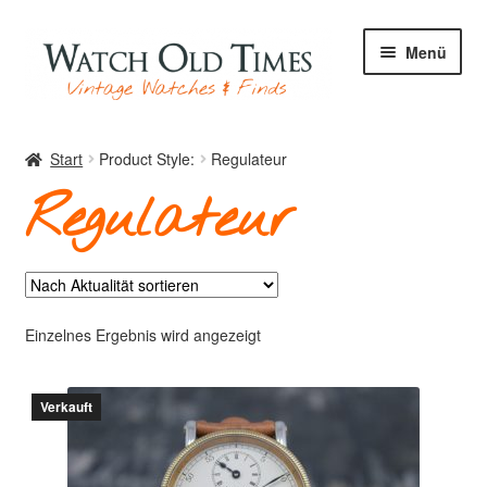
Zur
Zum
Menü
Navigation
Inhalt
springen
springen
Start
Start
Product Style:
Regulateur
Regulateur
Uhren
Ihre Uhr
Einzelnes Ergebnis wird angezeigt
Verkauft
Archiv