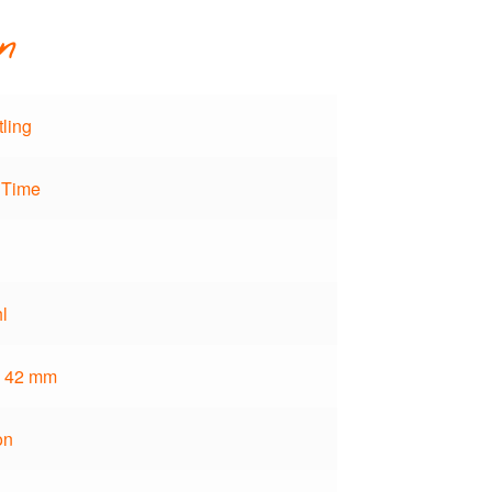
n
tling
 Time
l
x 42 mm
on