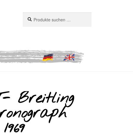
Suchen
Suchen
nach:
 Breitling
ronograph
1969