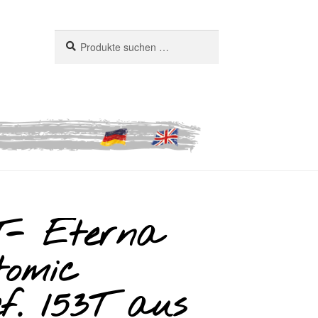
Suchen
Suchen
nach:
- Eterna
omic
f. 153T aus