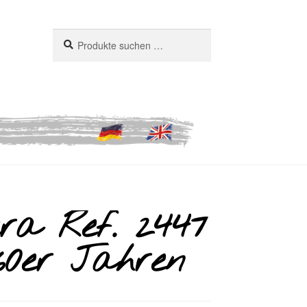
Suchen
Suchen
nach:
ra Ref. 2447
60er Jahren