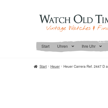
Zur
Zum
Navigation
Inhalt
springen
springen
Start
Uhren
Ihre Uhr
Start
Heuer
Heuer Carrera Ref. 2447 D a