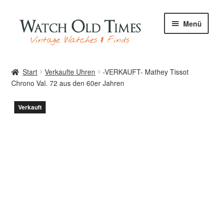
Zur
Zum
Menü
Navigation
Inhalt
springen
springen
Start
Start
Verkaufte Uhren
-VERKAUFT- Mathey Tissot
Chrono Val. 72 aus den 60er Jahren
Uhren
Verkauft
Ihre Uhr
Archiv