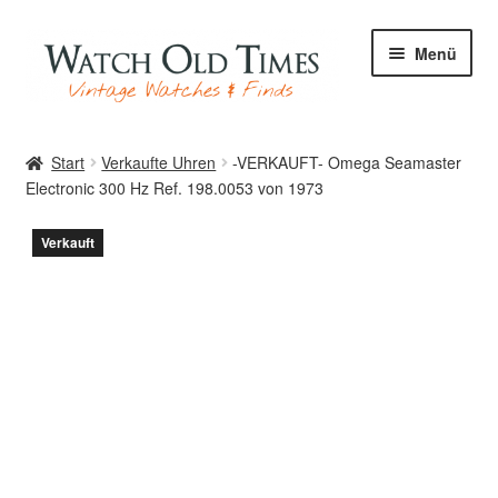
Zur
Zum
Menü
Navigation
Inhalt
springen
springen
Start
Start
Verkaufte Uhren
-VERKAUFT- Omega Seamaster
Electronic 300 Hz Ref. 198.0053 von 1973
Uhren
Verkauft
Ihre Uhr
Archiv