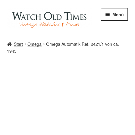
Zur
Zum
Menü
Navigation
Inhalt
springen
springen
Start
Start
Omega
Omega Automatik Ref. 2421/1 von ca.
1945
Uhren
Ihre Uhr
Archiv